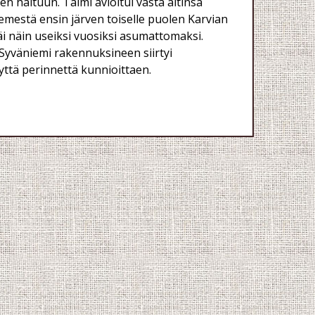
n haltuun. Taimi avioitui vasta äitinsä
emestä ensin järven toiselle puolen Karvian
i näin useiksi vuosiksi asumattomaksi.
 Syväniemi rakennuksineen siirtyi
ttä perinnettä kunnioittaen.