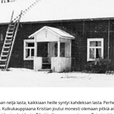
ssaan neljä lasta, kaikkiaan heille syntyi kahdeksan lasta. P
la. Kulkukauppiaana Kristian joutui monesti olemaan pitkiä a