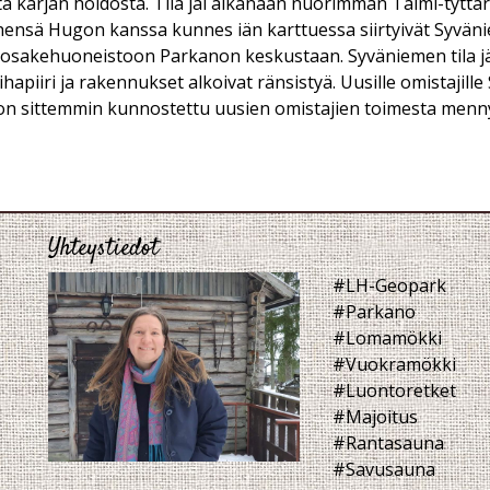
tä karjan hoidosta. Tila jäi aikanaan nuorimman Taimi-tyttäre
ehensä Hugon kanssa kunnes iän karttuessa siirtyivät Syväni
n osakehuoneistoon Parkanon keskustaan. Syväniemen tila jä
piiri ja rakennukset alkoivat ränsistyä. Uusille omistajille
 on sittemmin kunnostettu uusien omistajien toimesta menny
Yhteystiedot
#LH-Geopark
#Parkano
#Lomamökki
#Vuokramökki
#Luontoretket
#Majoitus
#Rantasauna
#Savusauna