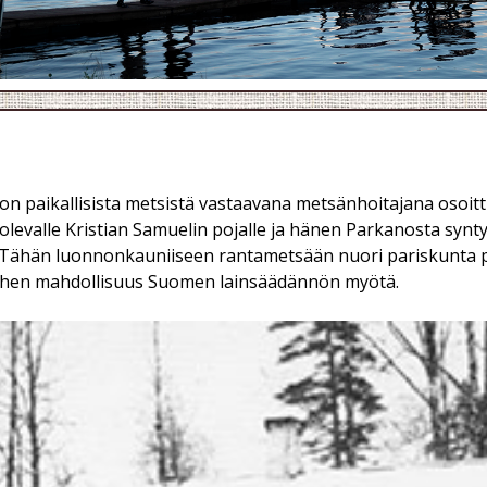
on paikallisista metsistä vastaavana metsänhoitajana osoi
evalle Kristian Samuelin pojalle ja hänen Parkanosta syntyis
. Tähän luonnonkauniiseen rantametsään nuori pariskunta 
i siihen mahdollisuus Suomen lainsäädännön myötä.