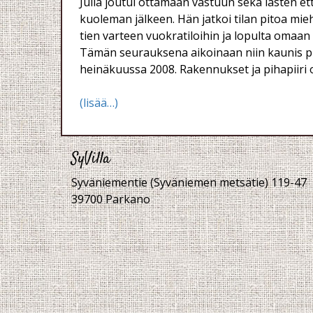
Julia joutui ottamaan vastuun sekä lasten et
kuoleman jälkeen. Hän jatkoi tilan pitoa mi
tien varteen vuokratiloihin ja lopulta omaa
Tämän seurauksena aikoinaan niin kaunis piha
heinäkuussa 2008. Rakennukset ja pihapiiri
(lisää…)
SyVilla
Syväniementie (Syväniemen metsätie) 119-47
39700 Parkano