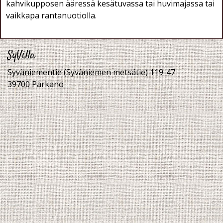
kahvikupposen ääressä kesätuvassa tai huvimajassa tai
vaikkapa rantanuotiolla.
SyVilla
Syväniementie (Syväniemen metsätie) 119-47
39700 Parkano