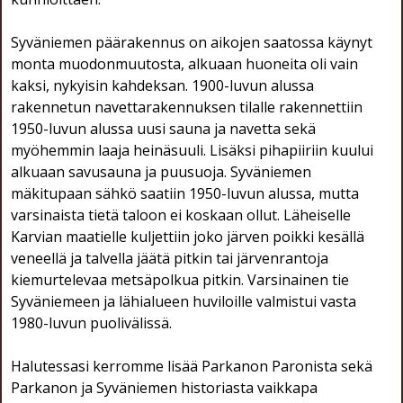
Syväniemen päärakennus on aikojen saatossa käynyt
monta muodonmuutosta, alkuaan huoneita oli vain
kaksi, nykyisin kahdeksan. 1900-luvun alussa
rakennetun navettarakennuksen tilalle rakennettiin
1950-luvun alussa uusi sauna ja navetta sekä
myöhemmin laaja heinäsuuli. Lisäksi pihapiiriin kuului
alkuaan savusauna ja puusuoja. Syväniemen
mäkitupaan sähkö saatiin 1950-luvun alussa, mutta
varsinaista tietä taloon ei koskaan ollut. Läheiselle
Karvian maatielle kuljettiin joko järven poikki kesällä
veneellä ja talvella jäätä pitkin tai järvenrantoja
kiemurtelevaa metsäpolkua pitkin. Varsinainen tie
Syväniemeen ja lähialueen huviloille valmistui vasta
1980-luvun puolivälissä.
Halutessasi kerromme lisää Parkanon Paronista sekä
Parkanon ja Syväniemen historiasta vaikkapa