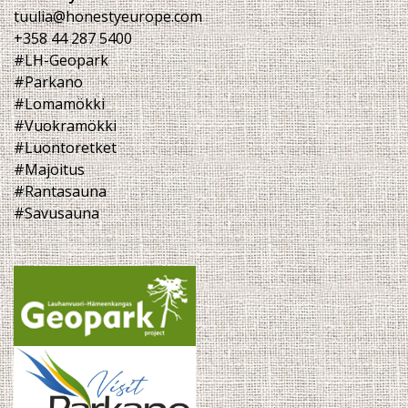
tuulia@honestyeurope.com
+358 44 287 5400
#LH-Geopark
#Parkano
#Lomamökki
#Vuokramökki
#Luontoretket
#Majoitus
#Rantasauna
#Savusauna