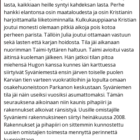
lasta, kaikkiaan heille syntyi kahdeksan lasta. Perhe
hankki elantonsa osin maataloudesta ja osin Kristianin
harjoittamalla liiketoiminnalla. Kulkukauppiaana Kristian
joutui monesti olemaan pitkiä aikoja pois kotoa
perheen parista. Tällöin Julia joutui ottamaan vastuun
sekä lasten että karjan hoidosta. Tila jäi aikanaan
nuorimman Taimi-tyttären haltuun. Taimi avioitui vasta
äitinsä kuoleman jälkeen. Hän jatkoi tilan pitoa
miehensä Hugon kanssa kunnes iän karttuessa
siirtyivät Syväniemestä ensin järven toiselle puolen
Karvian tien varteen vuokratiloihin ja lopulta omaan
osakehuoneistoon Parkanon keskustaan. Syväniemen
tila jäi näin useiksi vuosiksi asumattomaksi. Tämän
seurauksena aikoinaan niin kaunis pihapiiri ja
rakennukset alkoivat ränsistyä. Uusille omistajille
Syväniemi rakennuksineen siirtyi heinäkuussa 2008.
Rakennukset ja pihapiiri on sittemmin kunnostettu
uusien omistajien toimesta mennyttä perinnettä
kunnioittaen.