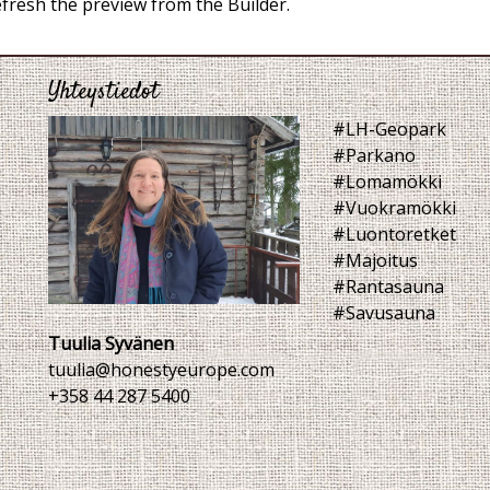
fresh the preview from the Builder.
Yhteystiedot
#LH-Geopark
#Parkano
#Lomamökki
#Vuokramökki
#Luontoretket
#Majoitus
#Rantasauna
#Savusauna
Tuulia Syvänen
tuulia@honestyeurope.com
+358 44 287 5400