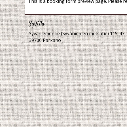
This is a booking form preview page. Please re
SyVilla
Syväniementie (Syväniemen metsätie) 119-47
39700 Parkano