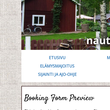
ETUSIVU
M
ELÄMYSMAJOITUS
SIJAINTI JA AJO-OHJE
Booking Form Preview