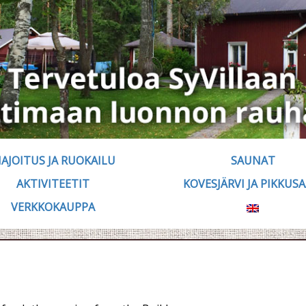
AJOITUS JA RUOKAILU
SAUNAT
AKTIVITEETIT
KOVESJÄRVI JA PIKKUSA
VERKKOKAUPPA