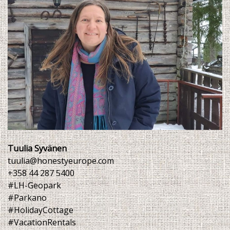
Tuulia Syvänen
tuulia@honestyeurope.com
+358 44 287 5400
#LH-Geopark
#Parkano
#HolidayCottage
#VacationRentals