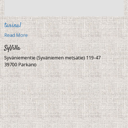
tarina1
Read More
SyVilla
Syväniementie (Syväniemen metsätie) 119-47
39700 Parkano