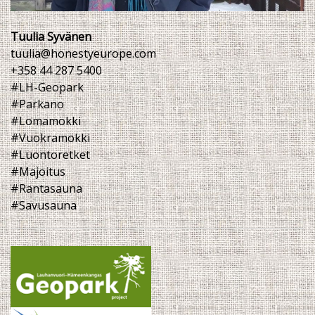
Tuulia Syvänen
tuulia@honestyeurope.com
+358 44 287 5400
#LH-Geopark
#Parkano
#Lomamökki
#Vuokramökki
#Luontoretket
#Majoitus
#Rantasauna
#Savusauna