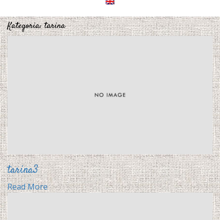
Kategoria:
tarina
tarina3
Read More